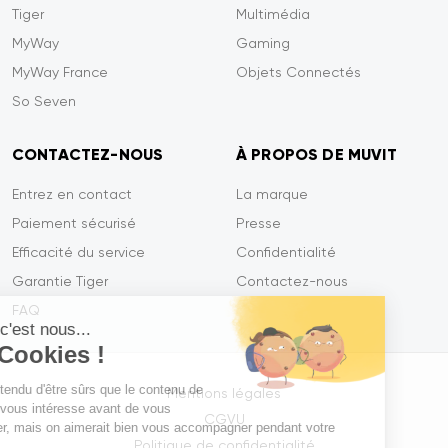
Tiger
Multimédia
MyWay
Gaming
MyWay France
Objets Connectés
So Seven
CONTACTEZ-NOUS
À PROPOS DE MUVIT
Entrez en contact
La marque
Paiement sécurisé
Presse
Efficacité du service
Confidentialité
Garantie Tiger
Contactez-nous
FAQ
Salut c'est nous...
les Cookies !
On a attendu d'être sûrs que le contenu de
Mentions légales
ce site vous intéresse avant de vous
CGVU
déranger, mais on aimerait bien vous accompagner pendant votre
Politique de confidentialité
visite...