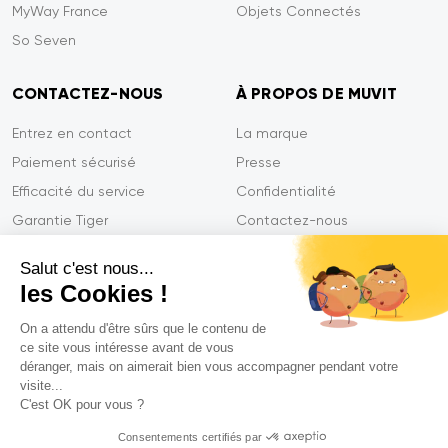
MyWay France
Objets Connectés
So Seven
CONTACTEZ-NOUS
À PROPOS DE MUVIT
Entrez en contact
La marque
Paiement sécurisé
Presse
Efficacité du service
Confidentialité
Garantie Tiger
Contactez-nous
FAQ
Salut c'est nous...
les Cookies !
On a attendu d'être sûrs que le contenu de
Mentions légales
ce site vous intéresse avant de vous
CGVU
déranger, mais on aimerait bien vous accompagner pendant votre
Politique de confidentialité
visite...
C'est OK pour vous ?
Déclarations de conformité
Consentements certifiés par