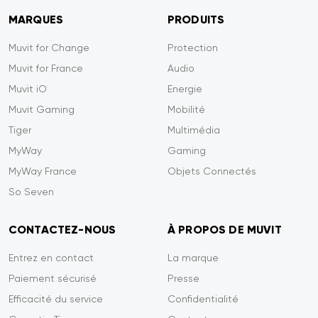
MARQUES
PRODUITS
Muvit for Change
Protection
Muvit for France
Audio
Muvit iO
Energie
Muvit Gaming
Mobilité
Tiger
Multimédia
MyWay
Gaming
MyWay France
Objets Connectés
So Seven
CONTACTEZ-NOUS
À PROPOS DE MUVIT
Entrez en contact
La marque
Paiement sécurisé
Presse
Efficacité du service
Confidentialité