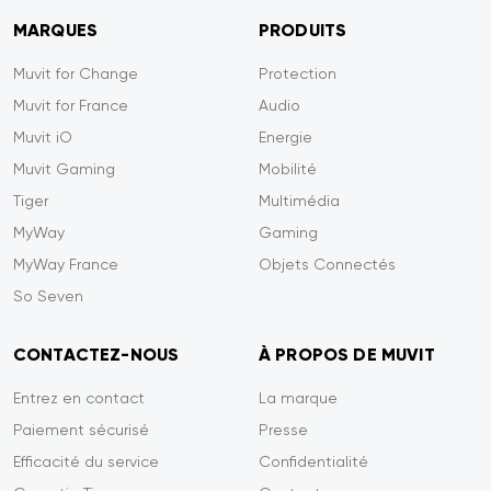
MARQUES
PRODUITS
Muvit for Change
Protection
Muvit for France
Audio
Muvit iO
Energie
Muvit Gaming
Mobilité
Tiger
Multimédia
MyWay
Gaming
MyWay France
Objets Connectés
So Seven
CONTACTEZ-NOUS
À PROPOS DE MUVIT
Entrez en contact
La marque
Paiement sécurisé
Presse
Efficacité du service
Confidentialité