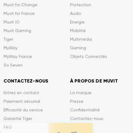
Muvit for Change
Protection
Muvit for France
Audio
Muvit iO
Energie
Muvit Gaming
Mobilité
Tiger
Multimédia
MyWay
Gaming
MyWay France
Objets Connectés
So Seven
CONTACTEZ-NOUS
À PROPOS DE MUVIT
Entrez en contact
La marque
Paiement sécurisé
Presse
Efficacité du service
Confidentialité
Garantie Tiger
Contactez-nous
FAQ
lut c'est nous...