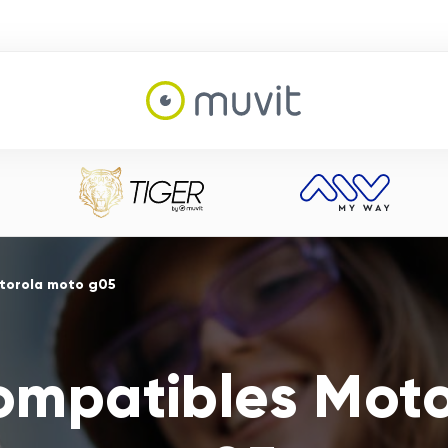
torola moto g05
ompatibles Moto