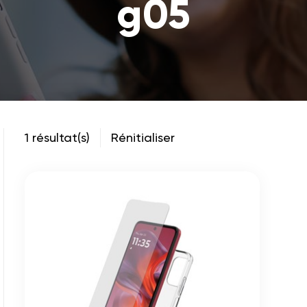
g05
1 résultat(s)
Rénitialiser