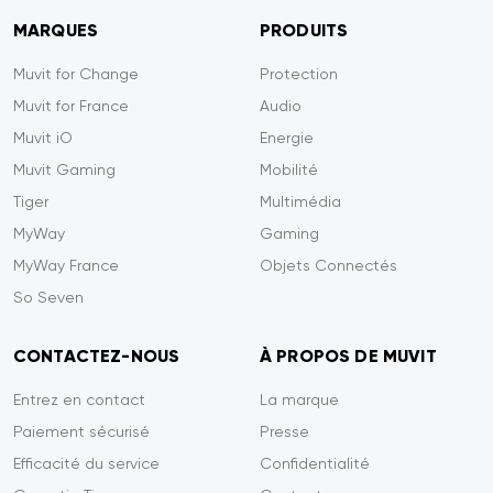
MARQUES
PRODUITS
Muvit for Change
Protection
Muvit for France
Audio
Muvit iO
Energie
Muvit Gaming
Mobilité
Tiger
Multimédia
MyWay
Gaming
MyWay France
Objets Connectés
So Seven
CONTACTEZ-NOUS
À PROPOS DE MUVIT
Entrez en contact
La marque
Paiement sécurisé
Presse
Efficacité du service
Confidentialité