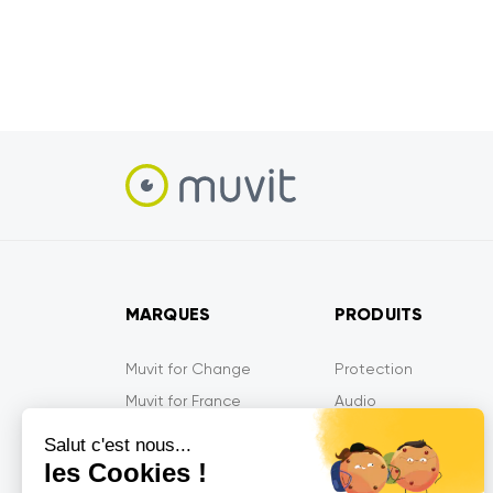
MARQUES
PRODUITS
Muvit for Change
Protection
Muvit for France
Audio
Muvit iO
Energie
Salut c'est nous...
Muvit Gaming
Mobilité
les Cookies !