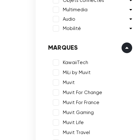
Objets connectés
Multimedia
Audio
Mobilité
MARQUES
KawaiiTech
MiLi by Muvit
Muvit
Muvit For Change
Muvit For France
Muvit Gaming
Muvit Life
Muvit Travel