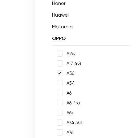
Honor
Huawei
Motorola
OPPO
A16s
A17 4G
A36
A54
A6
A6 Pro
A6x
A74 5G
A76