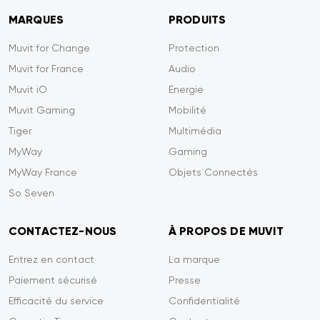
MARQUES
PRODUITS
Muvit for Change
Protection
Muvit for France
Audio
Muvit iO
Energie
Muvit Gaming
Mobilité
Tiger
Multimédia
MyWay
Gaming
MyWay France
Objets Connectés
So Seven
CONTACTEZ-NOUS
À PROPOS DE MUVIT
Entrez en contact
La marque
Paiement sécurisé
Presse
Efficacité du service
Confidentialité