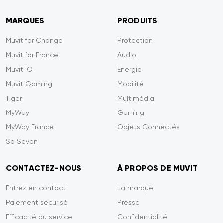
MARQUES
PRODUITS
Muvit for Change
Protection
Muvit for France
Audio
Muvit iO
Energie
Muvit Gaming
Mobilité
Tiger
Multimédia
MyWay
Gaming
MyWay France
Objets Connectés
So Seven
CONTACTEZ-NOUS
À PROPOS DE MUVIT
Entrez en contact
La marque
Paiement sécurisé
Presse
Efficacité du service
Confidentialité