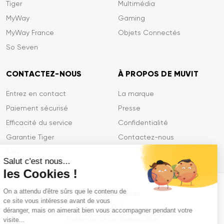
Tiger
Multimédia
MyWay
Gaming
MyWay France
Objets Connectés
So Seven
CONTACTEZ-NOUS
À PROPOS DE MUVIT
Entrez en contact
La marque
Paiement sécurisé
Presse
Efficacité du service
Confidentialité
Garantie Tiger
Contactez-nous
FAQ
Salut c'est nous...
les Cookies !
On a attendu d'être sûrs que le contenu de
Mentions légales
ce site vous intéresse avant de vous
CGVU
déranger, mais on aimerait bien vous accompagner pendant votre
Politique de confidentialité
visite...