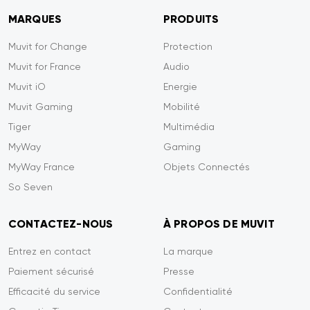
MARQUES
PRODUITS
Muvit for Change
Protection
Muvit for France
Audio
Muvit iO
Energie
Muvit Gaming
Mobilité
Tiger
Multimédia
MyWay
Gaming
MyWay France
Objets Connectés
So Seven
CONTACTEZ-NOUS
À PROPOS DE MUVIT
Entrez en contact
La marque
Paiement sécurisé
Presse
Efficacité du service
Confidentialité