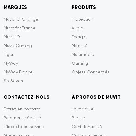
MARQUES
PRODUITS
Muvit for Change
Protection
Muvit for France
Audio
Muvit iO
Energie
Muvit Gaming
Mobilité
Tiger
Multimédia
MyWay
Gaming
MyWay France
Objets Connectés
So Seven
CONTACTEZ-NOUS
À PROPOS DE MUVIT
Entrez en contact
La marque
Paiement sécurisé
Presse
Efficacité du service
Confidentialité
Garantie Tiger
Contactez-nous