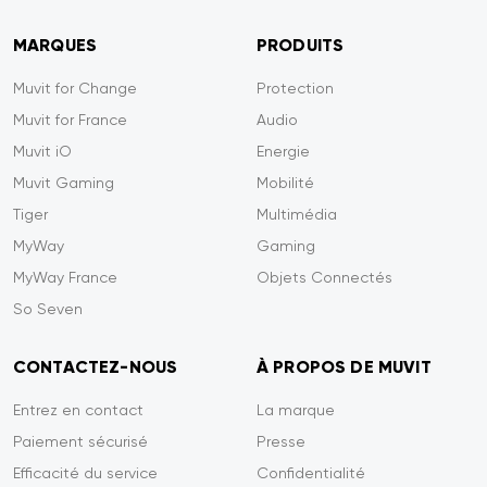
MARQUES
PRODUITS
Muvit for Change
Protection
Muvit for France
Audio
Muvit iO
Energie
Muvit Gaming
Mobilité
Tiger
Multimédia
MyWay
Gaming
MyWay France
Objets Connectés
So Seven
CONTACTEZ-NOUS
À PROPOS DE MUVIT
Entrez en contact
La marque
Paiement sécurisé
Presse
Efficacité du service
Confidentialité