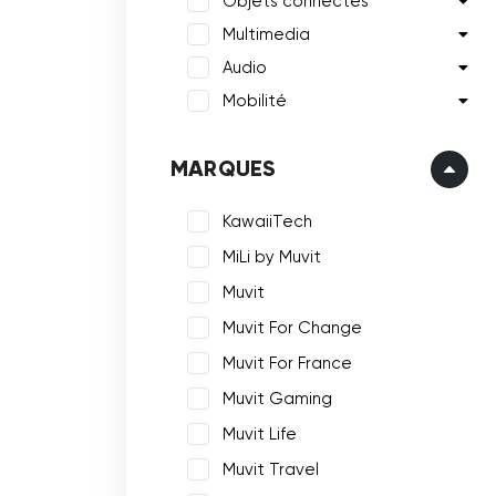
Objets connectés
Multimedia
Audio
Mobilité
MARQUES
KawaiiTech
MiLi by Muvit
Muvit
Muvit For Change
Muvit For France
Muvit Gaming
Muvit Life
Muvit Travel