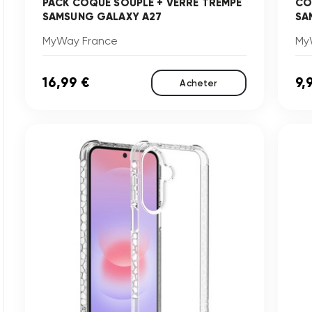
PACK COQUE SOUPLE + VERRE TREMPE
CO
SAMSUNG GALAXY A27
SA
MyWay France
My
16,99 €
9,
Acheter