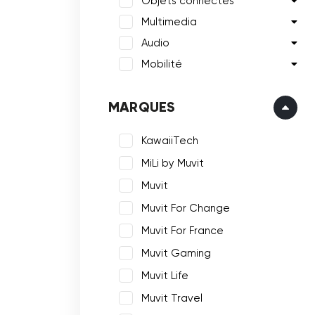
Objets connectés
Multimedia
Audio
Mobilité
MARQUES
KawaiiTech
MiLi by Muvit
Muvit
Muvit For Change
Muvit For France
Muvit Gaming
Muvit Life
Muvit Travel