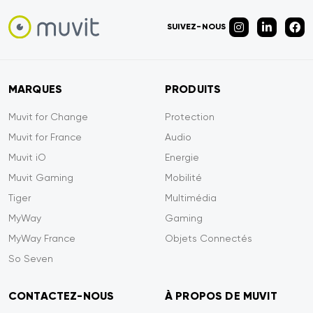
SUIVEZ-NOUS
MARQUES
PRODUITS
Muvit for Change
Protection
Muvit for France
Audio
Muvit iO
Energie
Muvit Gaming
Mobilité
Tiger
Multimédia
MyWay
Gaming
MyWay France
Objets Connectés
So Seven
CONTACTEZ-NOUS
À PROPOS DE MUVIT