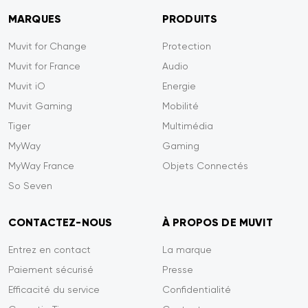
MARQUES
PRODUITS
Muvit for Change
Protection
Muvit for France
Audio
Muvit iO
Energie
Muvit Gaming
Mobilité
Tiger
Multimédia
MyWay
Gaming
MyWay France
Objets Connectés
So Seven
CONTACTEZ-NOUS
À PROPOS DE MUVIT
Entrez en contact
La marque
Paiement sécurisé
Presse
Efficacité du service
Confidentialité