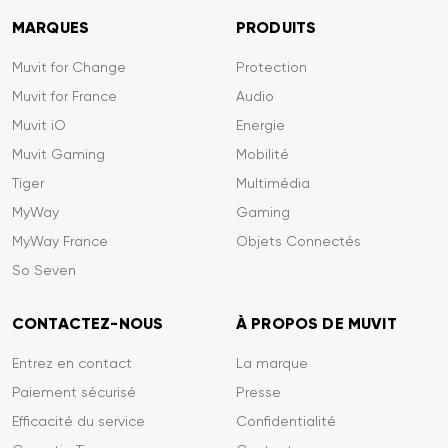
MARQUES
PRODUITS
Muvit for Change
Protection
Muvit for France
Audio
Muvit iO
Energie
Muvit Gaming
Mobilité
Tiger
Multimédia
MyWay
Gaming
MyWay France
Objets Connectés
So Seven
CONTACTEZ-NOUS
À PROPOS DE MUVIT
Entrez en contact
La marque
Paiement sécurisé
Presse
Efficacité du service
Confidentialité