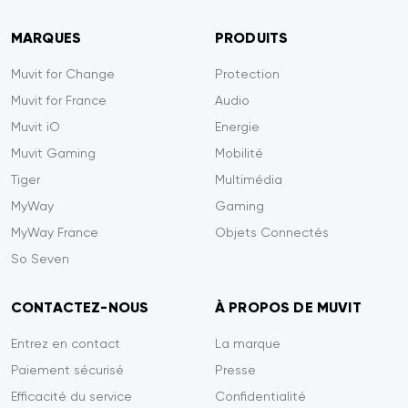
MARQUES
PRODUITS
Muvit for Change
Protection
Muvit for France
Audio
Muvit iO
Energie
Muvit Gaming
Mobilité
Tiger
Multimédia
MyWay
Gaming
MyWay France
Objets Connectés
So Seven
CONTACTEZ-NOUS
À PROPOS DE MUVIT
Entrez en contact
La marque
Paiement sécurisé
Presse
Efficacité du service
Confidentialité