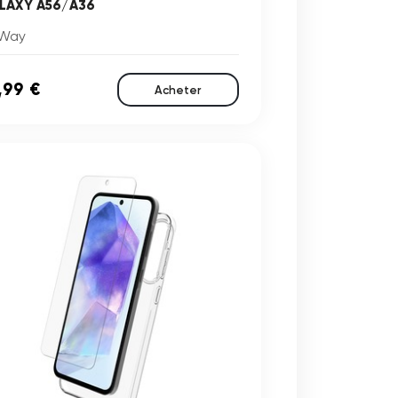
LAXY A56/A36
Way
,99 €
Acheter