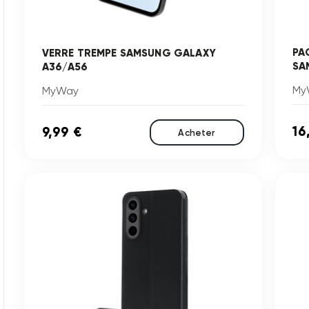
PA
VERRE TREMPE SAMSUNG GALAXY
SA
A36/A56
My
MyWay
16
9,99 €
Acheter