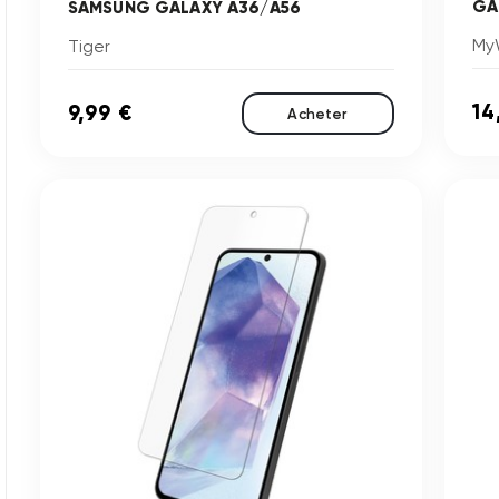
GA
SAMSUNG GALAXY A36/A56
My
Tiger
14
9,99 €
Acheter