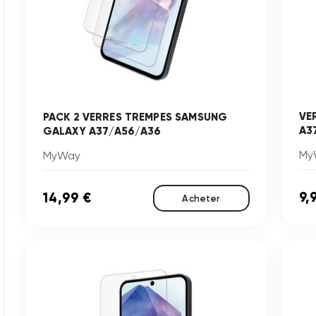
VE
PACK 2 VERRES TREMPES SAMSUNG
A3
GALAXY A37/A56/A36
My
MyWay
9,
14,99 €
Acheter