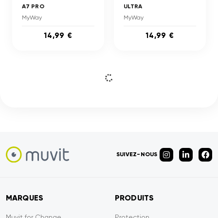
A7 PRO
ULTRA
MyWay
MyWay
14,99 €
14,99 €
SUIVEZ-NOUS
MARQUES
PRODUITS
Muvit for Change
Protection