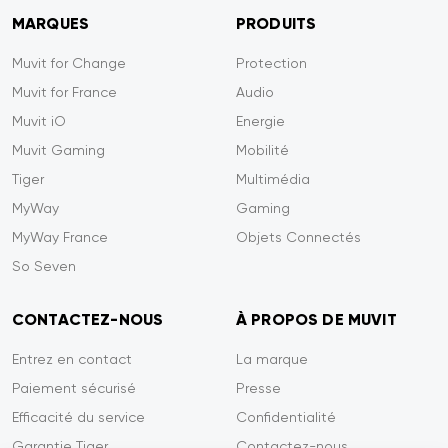
MARQUES
PRODUITS
Muvit for Change
Protection
Muvit for France
Audio
Muvit iO
Energie
Muvit Gaming
Mobilité
Tiger
Multimédia
MyWay
Gaming
MyWay France
Objets Connectés
So Seven
CONTACTEZ-NOUS
À PROPOS DE MUVIT
Entrez en contact
La marque
Paiement sécurisé
Presse
Efficacité du service
Confidentialité
Garantie Tiger
Contactez-nous