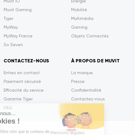
Muvit iO
Energie
Muvit Gaming
Mobilité
Tiger
Multimédia
MyWay
Gaming
MyWay France
Objets Connectés
So Seven
CONTACTEZ-NOUS
À PROPOS DE MUVIT
Entrez en contact
La marque
Paiement sécurisé
Presse
Efficacité du service
Confidentialité
Garantie Tiger
Contactez-nous
FAQ
Salut c'est nous...
les Cookies !
On a attendu d'être sûrs que le contenu de
Mentions légales