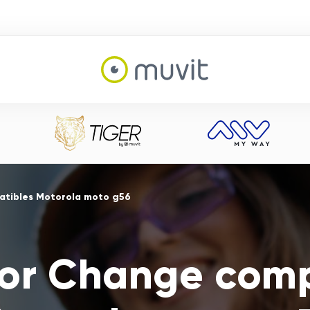
atibles Motorola moto g56
For Change comp