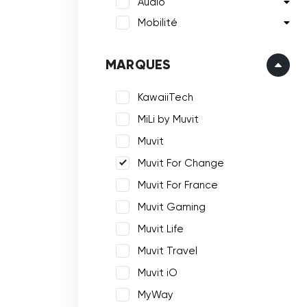
Audio
Mobilité
MARQUES
KawaiiTech
MiLi by Muvit
Muvit
Muvit For Change
Muvit For France
Muvit Gaming
Muvit Life
Muvit Travel
Muvit iO
MyWay