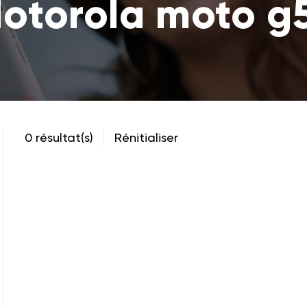
otorola moto g
0 résultat(s)
Rénitialiser