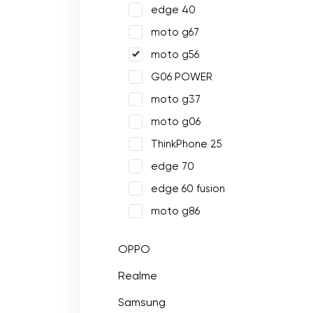
edge 40
moto g67
moto g56
G06 POWER
moto g37
moto g06
ThinkPhone 25
edge 70
edge 60 fusion
moto g86
OPPO
Realme
Samsung