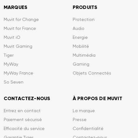
MARQUES
PRODUITS
Muvit for Change
Protection
Muvit for France
Audio
Muvit iO
Energie
Muvit Gaming
Mobilité
Tiger
Multimédia
MyWay
Gaming
MyWay France
Objets Connectés
So Seven
CONTACTEZ-NOUS
À PROPOS DE MUVIT
Entrez en contact
La marque
Paiement sécurisé
Presse
Efficacité du service
Confidentialité
Garantie Tiger
Contactez-nous