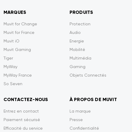
MARQUES
PRODUITS
Muvit for Change
Protection
Muvit for France
Audio
Muvit iO
Energie
Muvit Gaming
Mobilité
Tiger
Multimédia
MyWay
Gaming
MyWay France
Objets Connectés
So Seven
CONTACTEZ-NOUS
À PROPOS DE MUVIT
Entrez en contact
La marque
Paiement sécurisé
Presse
Efficacité du service
Confidentialité