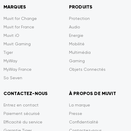
MARQUES
PRODUITS
Muvit for Change
Protection
Muvit for France
Audio
Muvit iO
Energie
Muvit Gaming
Mobilité
Tiger
Multimédia
MyWay
Gaming
MyWay France
Objets Connectés
So Seven
CONTACTEZ-NOUS
À PROPOS DE MUVIT
Entrez en contact
La marque
Paiement sécurisé
Presse
Efficacité du service
Confidentialité
Garantie Tiger
Contactez-nous