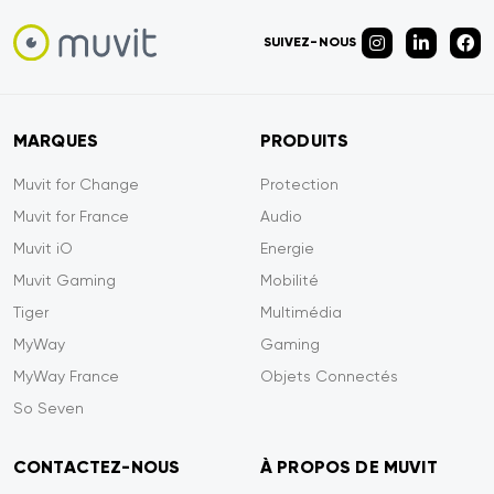
SUIVEZ-NOUS
MARQUES
PRODUITS
Muvit for Change
Protection
Muvit for France
Audio
Muvit iO
Energie
Muvit Gaming
Mobilité
Tiger
Multimédia
MyWay
Gaming
MyWay France
Objets Connectés
So Seven
CONTACTEZ-NOUS
À PROPOS DE MUVIT