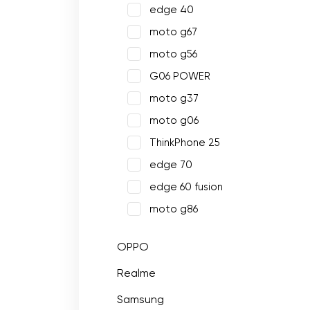
edge 40
moto g67
moto g56
G06 POWER
moto g37
moto g06
ThinkPhone 25
edge 70
edge 60 fusion
moto g86
OPPO
Realme
Samsung