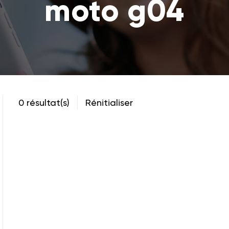
moto g04
0 résultat(s)
Rénitialiser