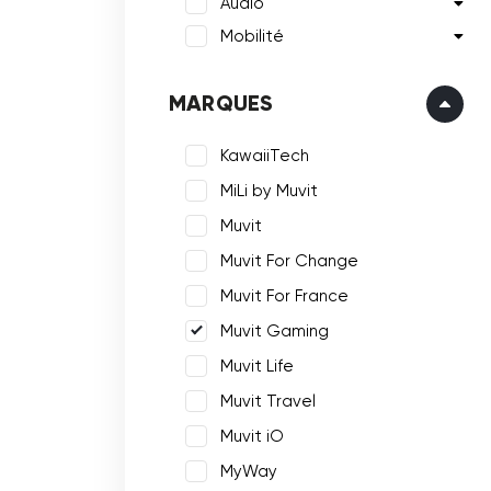
Audio
Mobilité
MARQUES
KawaiiTech
MiLi by Muvit
Muvit
Muvit For Change
Muvit For France
Muvit Gaming
Muvit Life
Muvit Travel
Muvit iO
MyWay