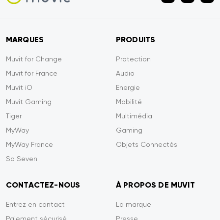
MARQUES
PRODUITS
Muvit for Change
Protection
Muvit for France
Audio
Muvit iO
Energie
Muvit Gaming
Mobilité
Tiger
Multimédia
MyWay
Gaming
MyWay France
Objets Connectés
So Seven
CONTACTEZ-NOUS
À PROPOS DE MUVIT
Entrez en contact
La marque
Paiement sécurisé
Presse