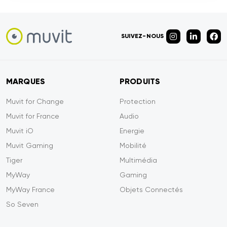
SUIVEZ-NOUS
MARQUES
PRODUITS
Muvit for Change
Protection
Muvit for France
Audio
Muvit iO
Energie
Muvit Gaming
Mobilité
Tiger
Multimédia
MyWay
Gaming
MyWay France
Objets Connectés
So Seven