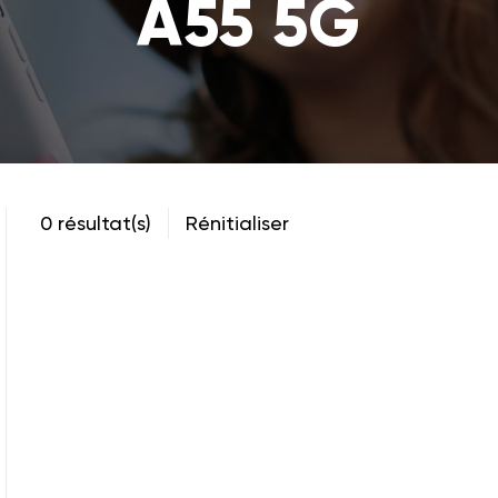
A55 5G
0 résultat(s)
Rénitialiser