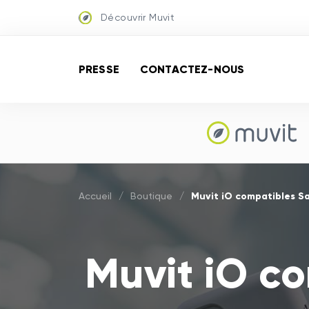
Découvrir Muvit
PRESSE
CONTACTEZ-NOUS
Muvit iO compatibles S
Accueil
/
Boutique
/
Muvit iO c