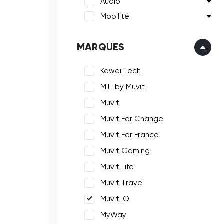
Audio
Mobilité
MARQUES
KawaiiTech
MiLi by Muvit
Muvit
Muvit For Change
Muvit For France
Muvit Gaming
Muvit Life
Muvit Travel
Muvit iO
MyWay