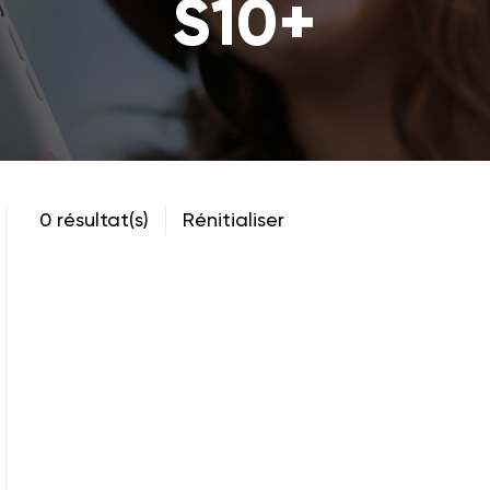
S10+
0 résultat(s)
Rénitialiser