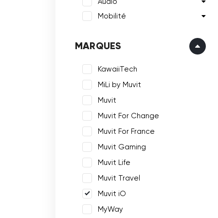
Audio
Mobilité
MARQUES
KawaiiTech
MiLi by Muvit
Muvit
Muvit For Change
Muvit For France
Muvit Gaming
Muvit Life
Muvit Travel
Muvit iO
MyWay