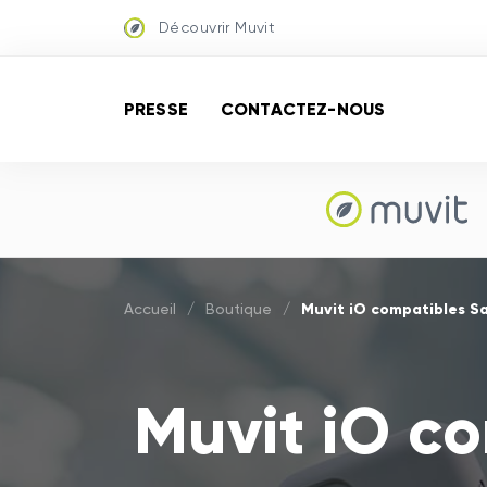
Découvrir Muvit
PRESSE
CONTACTEZ-NOUS
Muvit iO compatibles S
Accueil
/
Boutique
/
Muvit iO c