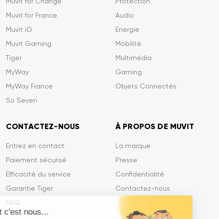
Muvit for Change
Protection
Muvit for France
Audio
Muvit iO
Energie
Muvit Gaming
Mobilité
Tiger
Multimédia
MyWay
Gaming
MyWay France
Objets Connectés
So Seven
CONTACTEZ-NOUS
À PROPOS DE MUVIT
Entrez en contact
La marque
Paiement sécurisé
Presse
Efficacité du service
Confidentialité
Garantie Tiger
Contactez-nous
FAQ
Salut c'est nous...