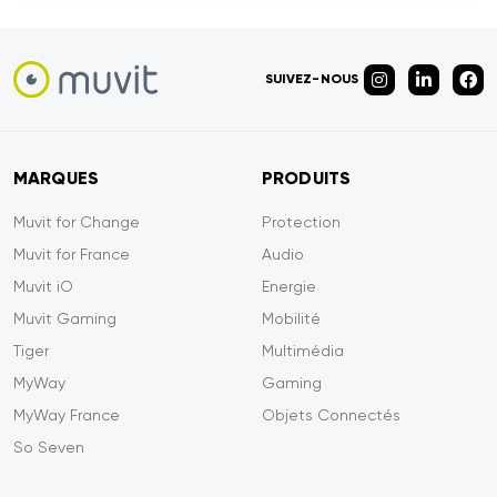
SUIVEZ-NOUS
MARQUES
PRODUITS
Muvit for Change
Protection
Muvit for France
Audio
Muvit iO
Energie
Muvit Gaming
Mobilité
Tiger
Multimédia
MyWay
Gaming
MyWay France
Objets Connectés
So Seven