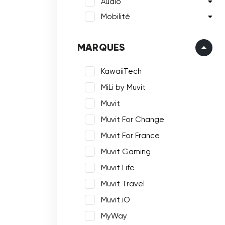
Audio
Mobilité
MARQUES
KawaiiTech
MiLi by Muvit
Muvit
Muvit For Change
Muvit For France
Muvit Gaming
Muvit Life
Muvit Travel
Muvit iO
MyWay