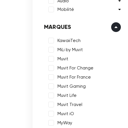
Audio
Mobilité
MARQUES
KawaiiTech
MiLi by Muvit
Muvit
Muvit For Change
Muvit For France
Muvit Gaming
Muvit Life
Muvit Travel
Muvit iO
MyWay