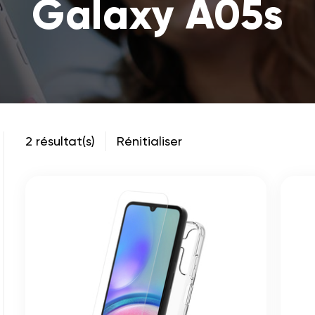
Galaxy A05s
2 résultat(s)
Rénitialiser