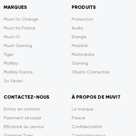
MARQUES
PRODUITS
Muvit for Change
Protection
Muvit for France
Audio
Muvit iO
Energie
Muvit Gaming
Mobilité
Tiger
Multimédia
MyWay
Gaming
MyWay France
Objets Connectés
So Seven
CONTACTEZ-NOUS
À PROPOS DE MUVIT
Entrez en contact
La marque
Paiement sécurisé
Presse
Efficacité du service
Confidentialité
Garantie Tiger
Contactez-nous