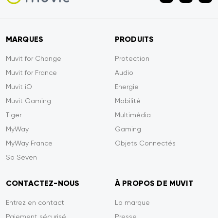
MARQUES
PRODUITS
Muvit for Change
Protection
Muvit for France
Audio
Muvit iO
Energie
Muvit Gaming
Mobilité
Tiger
Multimédia
MyWay
Gaming
MyWay France
Objets Connectés
So Seven
CONTACTEZ-NOUS
À PROPOS DE MUVIT
Entrez en contact
La marque
Paiement sécurisé
Presse