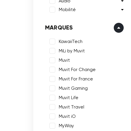
Audio
Mobilité
MARQUES
KawaiiTech
MiLi by Muvit
Muvit
Muvit For Change
Muvit For France
Muvit Gaming
Muvit Life
Muvit Travel
Muvit iO
MyWay