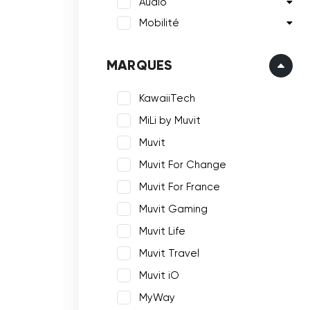
Audio
Mobilité
MARQUES
KawaiiTech
MiLi by Muvit
Muvit
Muvit For Change
Muvit For France
Muvit Gaming
Muvit Life
Muvit Travel
Muvit iO
MyWay