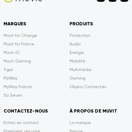
MARQUES
PRODUITS
Muvit for Change
Protection
Muvit for France
Audio
Muvit iO
Energie
Muvit Gaming
Mobilité
Tiger
Multimédia
MyWay
Gaming
MyWay France
Objets Connectés
So Seven
CONTACTEZ-NOUS
À PROPOS DE MUVIT
Entrez en contact
La marque
Paiement sécurisé
Presse