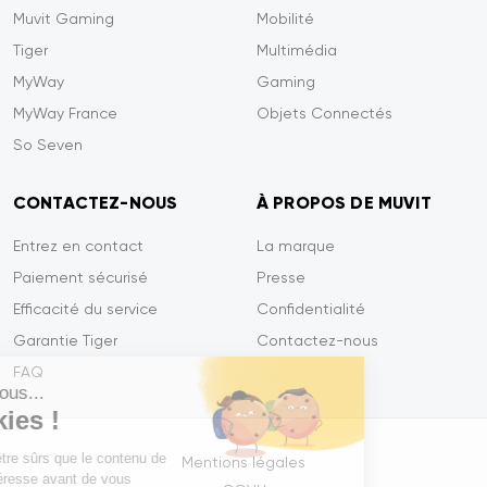
Muvit Gaming
Mobilité
Tiger
Multimédia
MyWay
Gaming
MyWay France
Objets Connectés
So Seven
CONTACTEZ-NOUS
À PROPOS DE MUVIT
Entrez en contact
La marque
Paiement sécurisé
Presse
Efficacité du service
Confidentialité
Garantie Tiger
Contactez-nous
FAQ
Salut c'est nous...
les Cookies !
On a attendu d'être sûrs que le contenu de
Mentions légales
ce site vous intéresse avant de vous