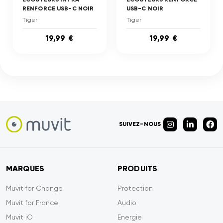
RENFORCE USB-C NOIR
USB-C NOIR
Tiger
Tiger
19,99 €
19,99 €
SUIVEZ-NOUS
MARQUES
PRODUITS
Muvit for Change
Protection
Muvit for France
Audio
Muvit iO
Energie