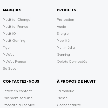
MARQUES
PRODUITS
Muvit for Change
Protection
Muvit for France
Audio
Muvit iO
Energie
Muvit Gaming
Mobilité
Tiger
Multimédia
MyWay
Gaming
MyWay France
Objets Connectés
So Seven
CONTACTEZ-NOUS
À PROPOS DE MUVIT
Entrez en contact
La marque
Paiement sécurisé
Presse
Efficacité du service
Confidentialité