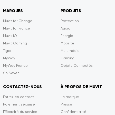
MARQUES
PRODUITS
Muvit for Change
Protection
Muvit for France
Audio
Muvit iO
Energie
Muvit Gaming
Mobilité
Tiger
Multimédia
MyWay
Gaming
MyWay France
Objets Connectés
So Seven
CONTACTEZ-NOUS
À PROPOS DE MUVIT
Entrez en contact
La marque
Paiement sécurisé
Presse
Efficacité du service
Confidentialité