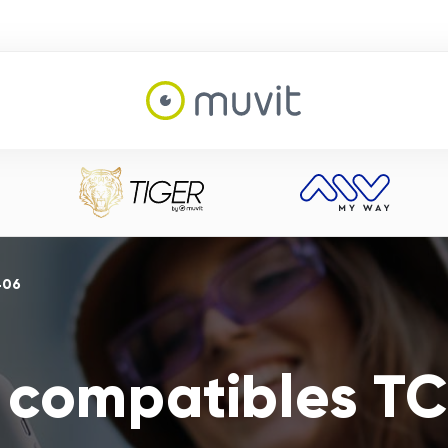
406
 compatibles T