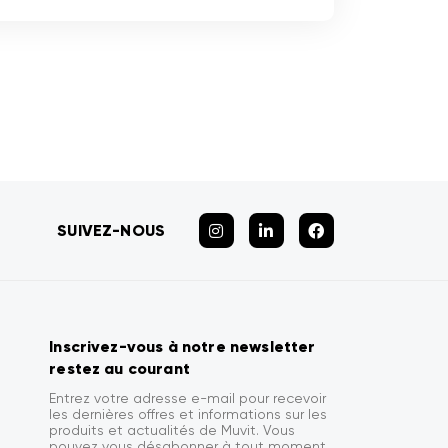
SUIVEZ-NOUS
Inscrivez-vous à notre newsletter
restez au courant
Entrez votre adresse e-mail pour recevoir
les dernières offres et informations sur les
produits et actualités de Muvit. Vous
pouvez vous désabonner à tout moment.