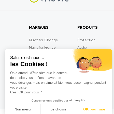
MARQUES
PRODUITS
Muvit for Change
Protection
Muvit for France
Audio
Muvit iO
Energie
Salut c'est nous...
Muvit Gaming
Mobilité
les Cookies !
Tiger
Multimédia
On a attendu d'être sûrs que le contenu
MyWay
Gaming
de ce site vous intéresse avant de
vous déranger, mais on aimerait bien vous accompagner pendant
MyWay France
Objets Connectés
votre visite...
So Seven
C'est OK pour vous ?
Consentements certifiés par
Non merci
Je choisis
OK pour moi