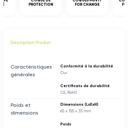
EMPÉ
COQUE DE
COQUES MUVIT
COQ
CÉ
PROTECTION
FOR CHANGE
FO
Description Produit
Caractéristiques
Conformité à la durabilité
Oui
générales
Certificats de durabilité
CE, RoHS
Poids et
Dimensions (LxExH)
65 x 155 x 35 mm
dimensions
Poids