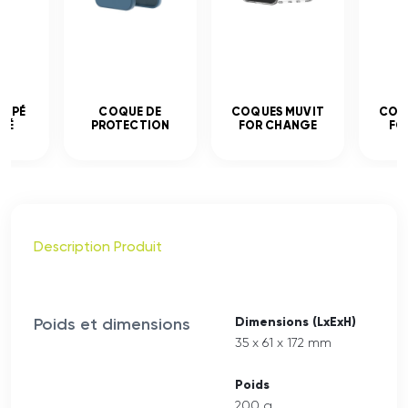
EMPÉ
COQUE DE
COQUES MUVIT
COQ
CÉ
PROTECTION
FOR CHANGE
FO
Description Produit
Poids et dimensions
Dimensions (LxExH)
35 x 61 x 172 mm
Poids
200 g